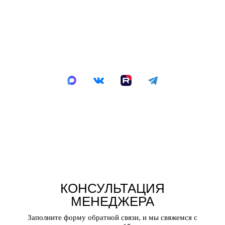
8 (800) 222-48-41
8 (4932) 57-48-41
asp37iv@yandex.ru
2026 © Все права защищены
Согласие на использование cookie-файлов
Политика обработки персональных данных
Согласие на обработку персональных данных
Политика конфиденциальности
КОНСУЛЬТАЦИЯ
МЕНЕДЖЕРА
Заполните форму обратной связи, и мы свяжемся с